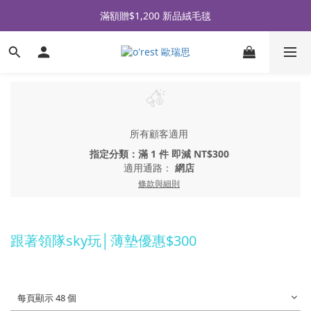
全品牌滿 $990免運｜會員買即贈〈 購物金 〉
滿額贈$1,200 新品絨毛毯
全品牌滿 $990免運｜會員買即贈〈 購物金 〉
所有顧客適用
指定分類：滿 1 件 即減 NT$300
適用通路：
網店
條款與細則
跟著領隊sky玩│薄墊優惠$300
每頁顯示 48 個