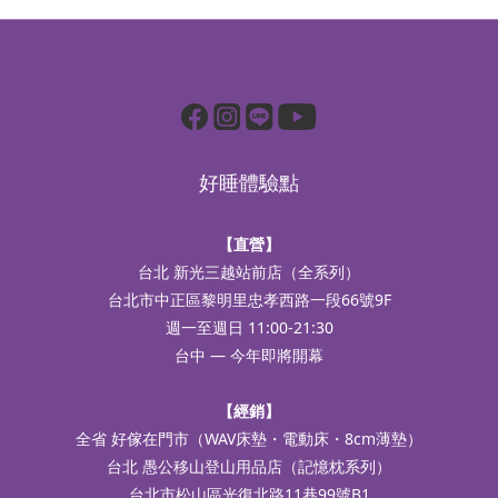
好睡體驗點
【直營】
台北 新光三越站前店（全系列）
台北市中正區黎明里忠孝西路一段66號9F
週一至週日 11:00-21:30
台中 — 今年即將開幕
【經銷】
全省 好傢在門市（WAV床墊・電動床・8cm薄墊）
台北 愚公移山登山用品店（記憶枕系列）
台北市松山區光復北路11巷99號B1