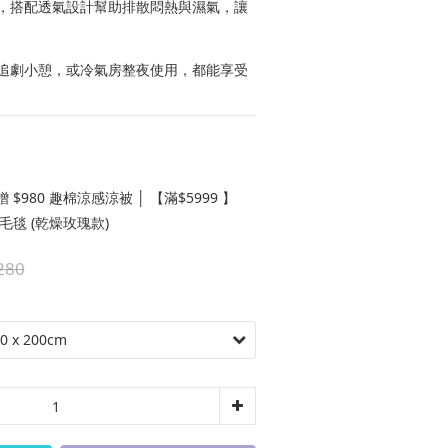
，搭配透氣設計幫助排散悶熱與濕氣，讓
追劇小憩，或冷氣房整夜使用，都能享受
 $980 趣棉涼感涼被 │ 【滿$5999 】
絨毛毯 (乾燥玫瑰款)
280