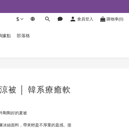
$
會員登入
購物車(0)
躺據點
部落格
立即購買
趣棉涼被 │ 韓系療癒軟
件剛剛好的夏被
膚冰絲面料，帶來輕盈不厚重的蓋感。接