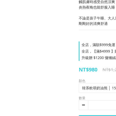
觸肌膚時感受自然涼爽
炎熱夜晚也能舒服入睡
不論是孩子午睡、大人
剛剛好的清爽舒適
全店，滿額$999免運
全店，【滿$4999 】贈
升級贈 $1200 慵懶
NT$980
NT$1,
顏色
數量