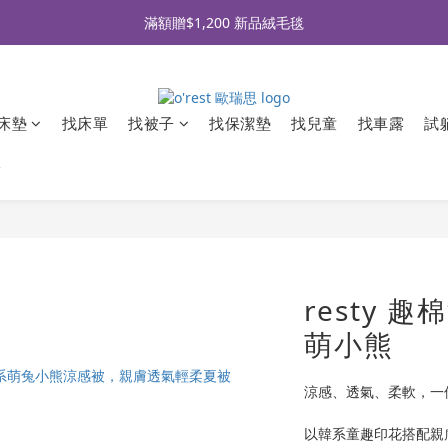
全品牌滿 $990免運｜會員買即贈〈 購物金 〉
滿額贈$1,200 新品絨毛毯
全品牌滿 $990免運｜會員買即贈〈 購物金 〉
床墊
找床單
找被子
找保潔墊
找兒童
找車露
試
牌
resty 
萌小熊
涼感、透氣、柔軟，一
以韓系童趣印花搭配親