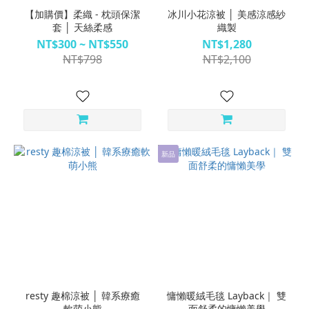
【加購價】柔織 - 枕頭保潔
冰川小花涼被 │ 美感涼感紗
套 │ 天絲柔感
織製
NT$300 ~ NT$550
NT$1,280
NT$798
NT$2,100
新品
resty 趣棉涼被 │ 韓系療癒
慵懶暖絨毛毯 Layback｜ 雙
軟萌小熊
面舒柔的慵懶美學