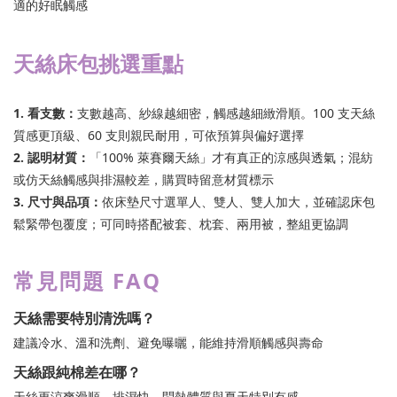
適的好眠觸感
天絲床包挑選重點
1. 看支數：
支數越高、紗線越細密，觸感越細緻滑順。100 支天絲
質感更頂級、60 支則親民耐用，可依預算與偏好選擇
2. 認明材質：
「100% 萊賽爾天絲」才有真正的涼感與透氣；混紡
或仿天絲觸感與排濕較差，購買時留意材質標示
3. 尺寸與品項：
依床墊尺寸選單人、雙人、雙人加大，並確認床包
鬆緊帶包覆度；可同時搭配被套、枕套、兩用被，整組更協調
常見問題 FAQ
天絲需要特別清洗嗎？
建議冷水、溫和洗劑、避免曝曬，能維持滑順觸感與壽命
天絲跟純棉差在哪？
天絲更涼爽滑順、排濕快，悶熱體質與夏天特別有感