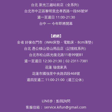
台北 新光三越站前店（全系列）
台北市中正區黎明里忠孝西路一段66號9F
週一至週日 11:00-21:30
台中 — 今年即將開幕
【經銷】
全省 好傢在門市（WAV床墊・電動床・8cm薄墊）
台北 愚公移山登山用品店（記憶枕系列）
台北市松山區光復北路11巷99號B1
週一至週日 12:30-21:30｜02-2311-7381
花蓮 瑞億家具
花蓮市國強里中央路四段468號
週四至週二 11:00-21:00（週三公休）
LINE@：
點我詢問
客服信箱：
service.kifun@gmail.com