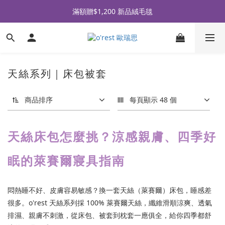
全品牌滿 $990免運｜會員買即贈〈 購物金 〉
滿額贈$1,200 新品絨毛毯
全品牌滿 $990免運｜會員買即贈〈 購物金 〉
天絲系列｜床包被套
商品排序
每頁顯示 48 個
天絲床包怎麼挑？涼感親膚、四季好
眠的萊賽爾寢具指南
悶熱睡不好、皮膚容易敏感？換一套天絲（萊賽爾）床包，睡感差
很多。o'rest 天絲系列採 100% 萊賽爾天絲，纖維滑順涼爽、透氣
排濕、親膚不刺激，從床包、被套到枕套一應俱全，給你四季都舒