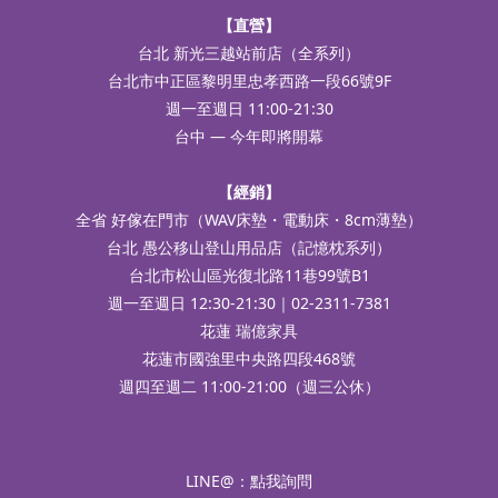
【直營】
台北 新光三越站前店（全系列）
台北市中正區黎明里忠孝西路一段66號9F
週一至週日 11:00-21:30
台中 — 今年即將開幕
【經銷】
全省 好傢在門市（WAV床墊・電動床・8cm薄墊）
台北 愚公移山登山用品店（記憶枕系列）
台北市松山區光復北路11巷99號B1
週一至週日 12:30-21:30｜02-2311-7381
花蓮 瑞億家具
花蓮市國強里中央路四段468號
週四至週二 11:00-21:00（週三公休）
LINE@：
點我詢問