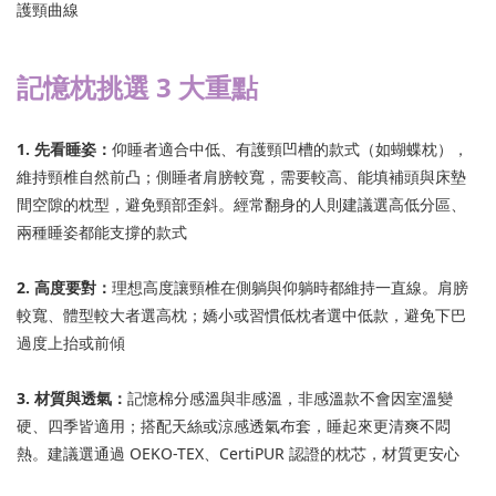
護頸曲線
記憶枕挑選 3 大重點
1. 先看睡姿：
仰睡者適合中低、有護頸凹槽的款式（如蝴蝶枕），
維持頸椎自然前凸；側睡者肩膀較寬，需要較高、能填補頭與床墊
間空隙的枕型，避免頸部歪斜。經常翻身的人則建議選高低分區、
兩種睡姿都能支撐的款式
2. 高度要對：
理想高度讓頸椎在側躺與仰躺時都維持一直線。肩膀
較寬、體型較大者選高枕；嬌小或習慣低枕者選中低款，避免下巴
過度上抬或前傾
3. 材質與透氣：
記憶棉分感溫與非感溫，非感溫款不會因室溫變
硬、四季皆適用；搭配天絲或涼感透氣布套，睡起來更清爽不悶
熱。建議選通過 OEKO-TEX、CertiPUR 認證的枕芯，材質更安心