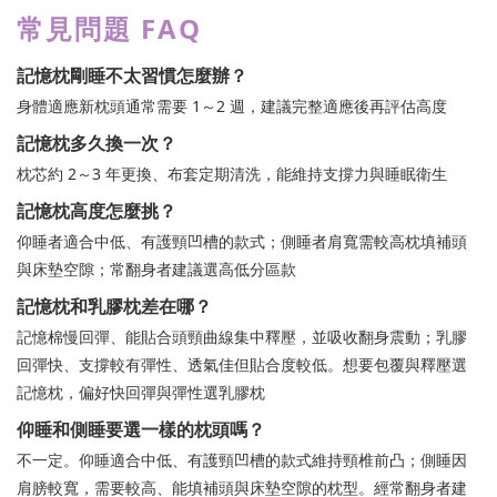
常見問題 FAQ
記憶枕剛睡不太習慣怎麼辦？
身體適應新枕頭通常需要 1～2 週，建議完整適應後再評估高度
記憶枕多久換一次？
枕芯約 2～3 年更換、布套定期清洗，能維持支撐力與睡眠衛生
記憶枕高度怎麼挑？
仰睡者適合中低、有護頸凹槽的款式；側睡者肩寬需較高枕填補頭
與床墊空隙；常翻身者建議選高低分區款
記憶枕和乳膠枕差在哪？
記憶棉慢回彈、能貼合頭頸曲線集中釋壓，並吸收翻身震動；乳膠
回彈快、支撐較有彈性、透氣佳但貼合度較低。想要包覆與釋壓選
記憶枕，偏好快回彈與彈性選乳膠枕
仰睡和側睡要選一樣的枕頭嗎？
不一定。仰睡適合中低、有護頸凹槽的款式維持頸椎前凸；側睡因
肩膀較寬，需要較高、能填補頭與床墊空隙的枕型。經常翻身者建