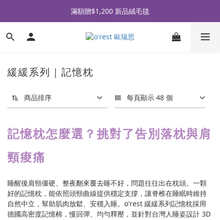
全品牌滿 $990免運｜會員買即贈〈 購物金 〉
滿額贈$1,200 新品絨毛毯
全品牌滿 $990免運｜會員買即贈〈 購物金 〉
緩緩系列｜記憶枕
商品排序
每頁顯示 48 個
記憶枕怎麼選？挑對了告別落枕與肩
頸痠痛
睡醒後肩頸僵硬、整夜翻來覆去睡不好，問題往往出在枕頭。一顆
好的記憶枕，能依照頭頸曲線提供穩定支撐，讓脊椎在睡眠時維持
自然中立，幫助肌肉放鬆、安穩入睡。o'rest 緩緩系列記憶枕採用
德國高密度記憶棉，慢回彈、均勻釋壓，並針對台灣人睡姿設計 3D