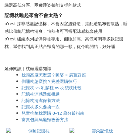
議選高低分區、兩種睡姿都能支撐的款式
記憶枕睡起來會不會太熱？
o'rest 採非感溫記憶棉，不會因室溫變硬，搭配透氣布套散熱，睡
感比傳統記憶棉清爽；怕熱者可再搭配涼感枕套使用
o'rest 緩緩系列提供仰睡專用、側睡加高、高低可調等多款記憶
枕，幫你找到真正貼合頸肩的那一顆，從今晚開始，好好睡
延伸閱讀｜枕頭選購知識
枕頭高度怎麼選？睡姿 × 肩寬對照
側睡枕怎麼挑？完整選購技巧
記憶枕 vs 乳膠枕 vs 羽絨枕比較
記憶枕涼感透氣挑選
記憶枕清潔保養方法
記憶枕多久要換一次
兒童抗菌枕選購 0–12 歲分齡指南
富貴包與烏龜頸改善方法