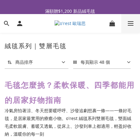
全品牌滿 $990免運｜會員買即贈〈 購物金 〉
滿額贈$1,200 新品絨毛毯
全品牌滿 $990免運｜會員買即贈〈 購物金 〉
絨毯系列｜雙層毛毯
商品排序
每頁顯示 48 個
毛毯怎麼挑？柔軟保暖、四季都能用
的居家好物指南
冷氣房怕著涼、冬天想要暖呼呼、沙發追劇想裹一條——一條好毛
毯，是居家最實用的療癒小物。o'rest 絨毯系列雙層毛毯，雙面絨
毛柔軟親膚、蓄暖又透氣，從床上、沙發到車上都適用，輕盈好收
納，溫暖你的每一刻