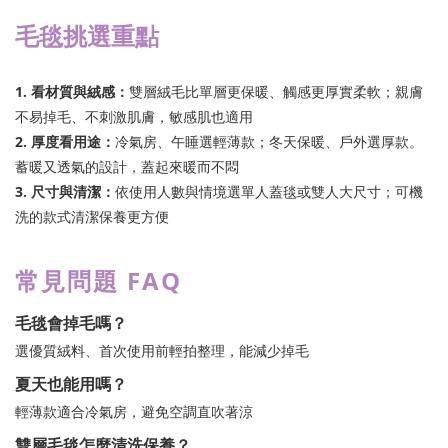
毛毯挑選重點
1. 看材質與絨感：
雙層絨毛比單層更保暖、觸感更厚實柔軟；親膚
不易掉毛、不刺激肌膚，敏感肌也適用
2. 厚度看用途：
冷氣房、午睡選輕薄款；冬天保暖、戶外選厚款。
蓄暖又透氣的設計，蓋起來暖而不悶
3. 尺寸與清潔：
依使用人數與情境選單人蓋毯或雙人大尺寸；可機
洗的款式清潔保養更方便
常見問題 FAQ
毛毯會掉毛嗎？
選優質絨料、首次使用前輕拍整理，能減少掉毛
夏天也能用嗎？
輕薄款適合冷氣房，避免空調直吹著涼
雙層毛毯怎麼清洗保養？