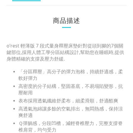
商品描述
o’rest 輕薄版 7 段式量身釋壓床墊針對從頭到腳的7個關
鍵部位,採用人體工學分區結構設計,幫助您在睡眠時,提供
身體精確的支撐及壓力舒緩.
「分區釋壓」高分子的彈力泡棉，持續舒適感，柔
軟好彈力
高密度的分子結構，堅固基底，不易塌陷變形，抗
壓耐用
表布採用透氣纖維舒柔布，細柔滑順，舒適酷爽
高透氣泡綿讓多餘的空氣排出，無悶熱感，保持涼
爽舒適
Ｑ彈躺感，分段凹槽，減輕脊椎壓力，完整支撐脊
椎肩背，均勻受力