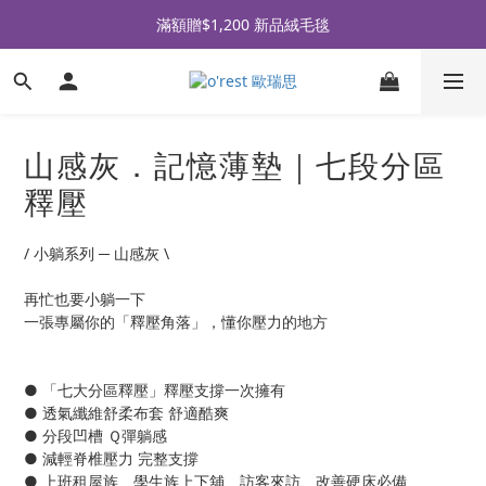
全品牌滿 $990免運｜會員買即贈〈 購物金 〉
滿額贈$1,200 新品絨毛毯
全品牌滿 $990免運｜會員買即贈〈 購物金 〉
山感灰．記憶薄墊｜七段分區
釋壓
/ 小躺系列 ─ 山感灰 \
再忙也要小躺一下
一張專屬你的「釋壓角落」，懂你壓力的地方
● 「七大分區釋壓」釋壓支撐一次擁有
● 透氣纖維舒柔布套 舒適酷爽
● 分段凹槽 Ｑ彈躺感
● 減輕脊椎壓力 完整支撐
● 上班租屋族、學生族上下舖、訪客來訪、改善硬床必備