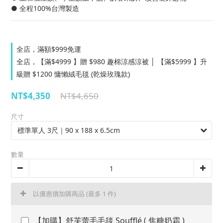
● 全程100%台灣製造
全店，滿額$999免運
全店，【滿$4999 】贈 $980 趣棉涼感涼被 │ 【滿$5999 】升
級贈 $1200 慵懶絨毛毯 (乾燥玫瑰款)
NT$4,350
NT$4,650
尺寸
數量
以優惠價加購商品
(最多 1 件)
【加購】舒芙蕾毛毛毯 Soufflé ( 焦糖奶霜 )