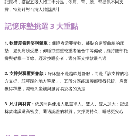
記憶棉，搭配五段人體工學分區，依肩、背、腰、臀提供不同支
撐，特別針對台灣人體型設計
記憶床墊挑選 3 大重點
1. 軟硬度看睡姿與體重：
側睡者需要稍軟、能貼合肩臀曲線的床
墊，避免肩膀受壓；仰睡或體重較重者適合中等偏硬，維持腰部托
撐與脊椎一直線。經常換睡姿者，選分區支撐款最合適
2. 支撐與釋壓要兼顧：
好床墊不是越軟越舒服，而是「該支撐的地
方支撐、該釋壓的地方釋壓」。五段分區能讓腰部獲得托撐、肩臀
獲得釋壓，減輕久坐族與腰背易痠者的負擔
3. 尺寸與材質：
依房間與使用人數選單人、雙人、雙人加大；記憶
棉款建議選高密度、通過認證的材質，支撐更持久、睡感更安心