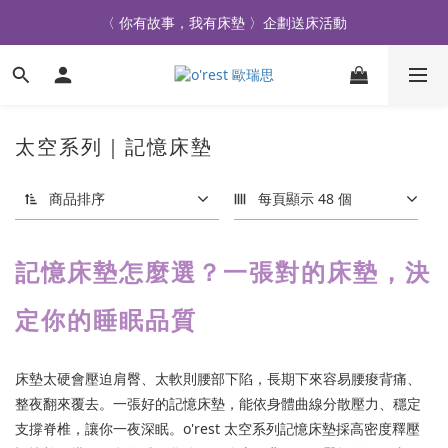
〈 你有故事，我有床墊 〉企劃送床活動
全品牌滿 $990免運｜會員買即贈〈 購物金 〉
滿額贈$1,200 新品絨毛毯
全品牌滿 $990免運｜會員買即贈〈 購物金 〉
太空系列｜記憶床墊
商品排序
每頁顯示 48 個
記憶床墊怎麼選？一張對的床墊，決
定你的睡眠品質
床墊太硬會壓迫肩臀、太軟則腰部下陷，長期下來容易腰痠背痛、
整夜翻來覆去。一張好的記憶床墊，能依身體曲線分散壓力、穩定
支撐脊椎，讓你一夜深眠。o'rest 太空系列記憶床墊採高密度釋壓