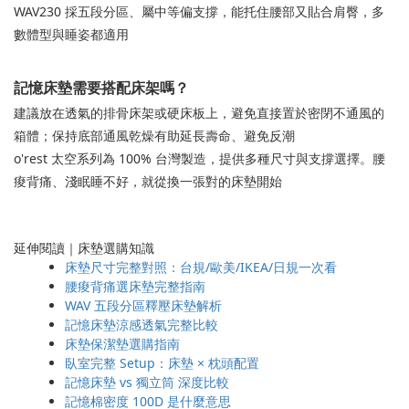
WAV230 採五段分區、屬中等偏支撐，能托住腰部又貼合肩臀，多
數體型與睡姿都適用
記憶床墊需要搭配床架嗎？
建議放在透氣的排骨床架或硬床板上，避免直接置於密閉不通風的
箱體；保持底部通風乾燥有助延長壽命、避免反潮
o'rest 太空系列為 100% 台灣製造，提供多種尺寸與支撐選擇。腰
痠背痛、淺眠睡不好，就從換一張對的床墊開始
延伸閱讀｜床墊選購知識
床墊尺寸完整對照：台規/歐美/IKEA/日規一次看
腰痠背痛選床墊完整指南
WAV 五段分區釋壓床墊解析
記憶床墊涼感透氣完整比較
床墊保潔墊選購指南
臥室完整 Setup：床墊 × 枕頭配置
記憶床墊 vs 獨立筒 深度比較
記憶棉密度 100D 是什麼意思