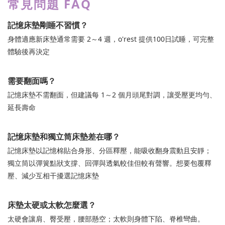
常見問題 FAQ
記憶床墊剛睡不習慣？
身體適應新床墊通常需要 2～4 週，o'rest 提供100日試睡，可完整
體驗後再決定
需要翻面嗎？
記憶床墊不需翻面，但建議每 1～2 個月頭尾對調，讓受壓更均勻、
延長壽命
記憶床墊和獨立筒床墊差在哪？
記憶床墊以記憶棉貼合身形、分區釋壓，能吸收翻身震動且安靜；
獨立筒以彈簧點狀支撐、回彈與透氣較佳但較有聲響。想要包覆釋
壓、減少互相干擾選記憶床墊
床墊太硬或太軟怎麼選？
太硬會讓肩、臀受壓，腰部懸空；太軟則身體下陷、脊椎彎曲。