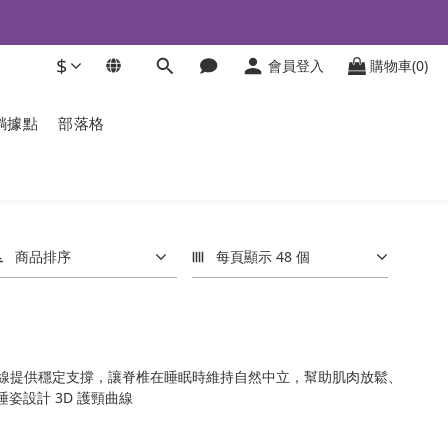
$
會員登入
購物車(0)
躺據點
部落格
商品排序
每頁顯示 48 個
線提供穩定支撐，讓脊椎在睡眠時維持自然中立，幫助肌肉放鬆、
姿設計 3D 護頸曲線