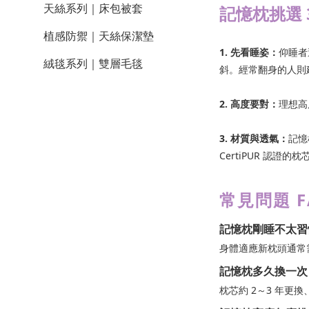
天絲系列｜床包被套
記憶枕挑選 
植感防禦｜天絲保潔墊
1. 先看睡姿：
仰睡者
絨毯系列｜雙層毛毯
斜。經常翻身的人則
2. 高度要對：
理想高
3. 材質與透氣：
記憶
CertiPUR 認證
常見問題 F
記憶枕剛睡不太習
身體適應新枕頭通常需
記憶枕多久換一次
枕芯約 2～3 年更