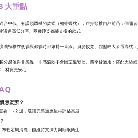
3 大重點
適合中低、有護頸凹槽的款式（如蝴蝶枕），維持頸椎自然前凸；側睡者
建議選高低分區、兩種睡姿都能支撐的款式
度讓頸椎在側躺與仰躺時都維持一直線。肩膀較寬、體型較大者選高枕；
棉分感溫與非感溫，非感溫款不會因室溫變硬、四季皆適用；搭配天絲或涼感
的枕芯，材質更安心
AQ
慣怎麼辦？
要 1～2 週，建議完整適應後再評估高度
？
換、布套定期清洗，能維持支撐力與睡眠衛生