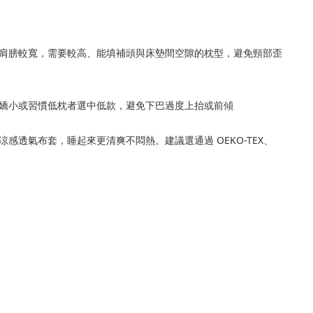
肩膀較寬，需要較高、能填補頭與床墊間空隙的枕型，避免頸部歪
嬌小或習慣低枕者選中低款，避免下巴過度上抬或前傾
透氣布套，睡起來更清爽不悶熱。建議選通過 OEKO-TEX、