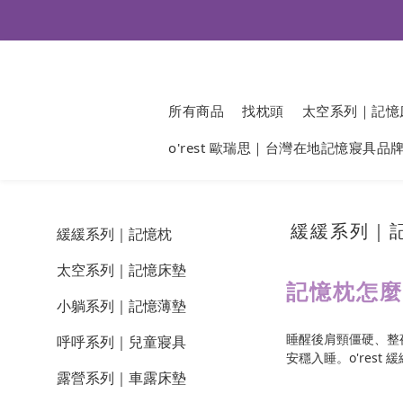
所有商品
找枕頭
太空系列｜記憶
o'rest 歐瑞思｜台灣在地記憶寢具品
緩緩系列｜
緩緩系列｜記憶枕
太空系列｜記憶床墊
記憶枕怎
小躺系列｜記憶薄墊
睡醒後肩頸僵硬、整
呼呼系列｜兒童寢具
安穩入睡。o'res
露營系列｜車露床墊