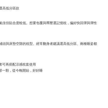
選高低分區款
氣佳但貼合度較低。想要包覆與釋壓選記憶枕，偏好快回彈與彈性
補頭與床墊空隙的枕型。經常翻身者建議選高低分區、兩種睡姿都
熱者可再搭配涼感枕套使用
的那一顆，從今晚開始，好好睡