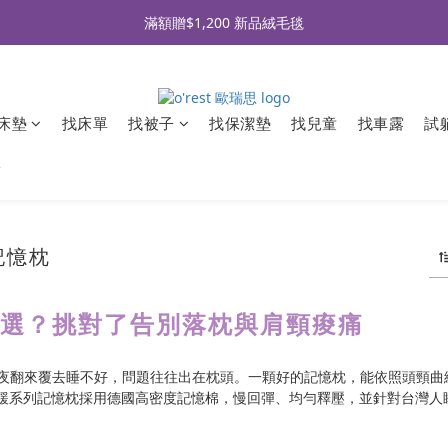
全品牌滿 $990免運｜會員買即贈〈 購物金 〉
滿額贈$1,200 新品絨毛毯
全品牌滿 $990免運｜會員買即贈〈 購物金 〉
床墊
找床單
找被子
找保潔墊
找兒童
找車露
試
牌
記憶枕
麼選？挑對了告別落枕與肩頸痠痛
夜翻來覆去睡不好，問題往往出在枕頭。一顆好的記憶枕，能依照頭頸曲
t 緩緩系列記憶枕採用德國高密度記憶棉，慢回彈、均勻釋壓，並針對台灣人睡