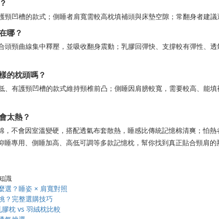
？
護頸凹槽的款式；側睡者肩寬需較高枕填補頭與床墊空隙；常翻身者建議
在哪？
合頭頸曲線集中釋壓，並吸收翻身震動；乳膠回彈快、支撐較有彈性、透
樣的枕頭嗎？
低、有護頸凹槽的款式維持頸椎前凸；側睡因肩膀較寬，需要較高、能填
會太熱？
溫記憶棉，不會因室溫變硬，搭配透氣布套散熱，睡感比傳統記憶棉清爽；怕
系列提供仰睡專用、側睡加高、高低可調等多款記憶枕，幫你找到真正貼合頸肩
知識
麼選？睡姿 × 肩寬對照
挑？完整選購技巧
乳膠枕 vs 羽絨枕比較