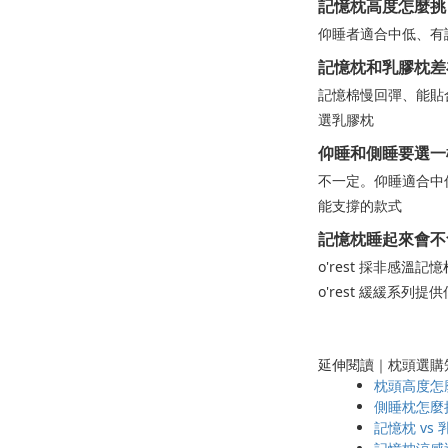
記憶枕高度怎麼挑
仰睡者適合中低、有
記憶枕和乳膠枕差
記憶棉慢回彈、能貼
選乳膠枕
仰睡和側睡要選一
不一定。仰睡適合中
能支撐的款式
記憶枕睡起來會不
o'rest 採非感
o'rest 緩緩
延伸閱讀｜枕頭選購
枕頭高度怎
側睡枕怎麼
記憶枕 vs 