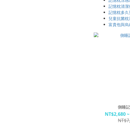
記憶枕涼感
記憶枕清潔
記憶枕多久
兒童抗菌枕選
富貴包與烏
側睡
NT$2,680 ~
NT$7