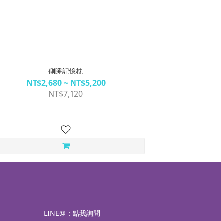
側睡記憶枕
NT$2,680 ~ NT$5,200
NT$7,120
LINE@：
點我詢問