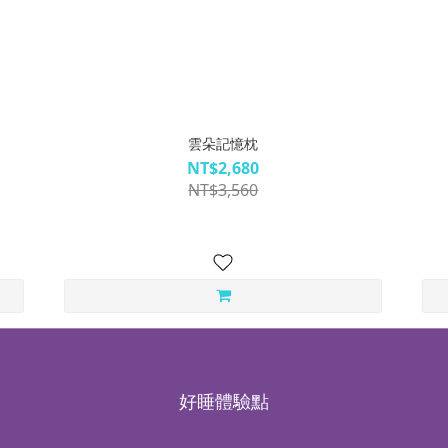
雲朵記憶枕
NT$2,680
NT$3,560
好睡體驗點