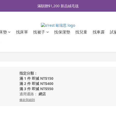
全品牌滿 $990免運｜會員買即贈〈 購物金 〉
滿額贈$1,200 新品絨毛毯
全品牌滿 $990免運｜會員買即贈〈 購物金 〉
床墊
找床單
找被子
找保潔墊
找兒童
找車露
試
牌
指定分類：
滿 1 件 即減 NT$150
滿 2 件 即減 NT$400
滿 3 件 即減 NT$550
適用通路：
網店
條款與細則