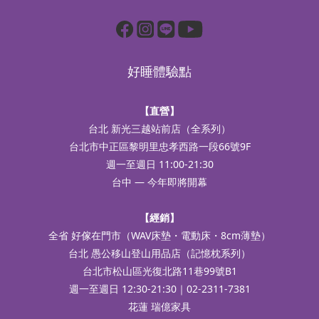
好睡體驗點
【直營】
台北 新光三越站前店（全系列）
台北市中正區黎明里忠孝西路一段66號9F
週一至週日 11:00-21:30
台中 — 今年即將開幕
【經銷】
全省 好傢在門市（WAV床墊・電動床・8cm薄墊）
台北 愚公移山登山用品店（記憶枕系列）
台北市松山區光復北路11巷99號B1
週一至週日 12:30-21:30｜02-2311-7381
花蓮 瑞億家具