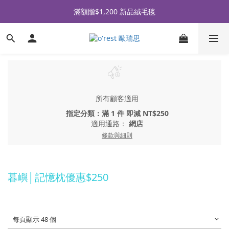
全品牌滿 $990免運｜會員買即贈〈 購物金 〉
滿額贈$1,200 新品絨毛毯
全品牌滿 $990免運｜會員買即贈〈 購物金 〉
所有顧客適用
指定分類：滿 1 件 即減 NT$250
適用通路：
網店
條款與細則
暮嶼│記憶枕優惠$250
每頁顯示 48 個