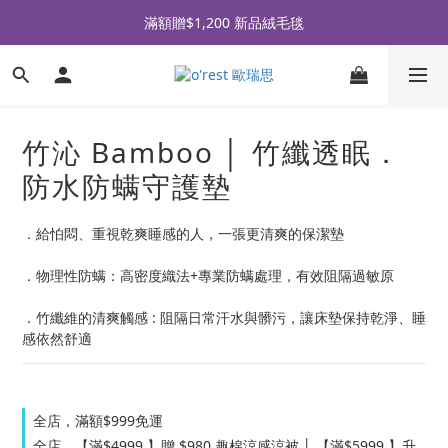
全品牌滿 $990免運｜會員買即贈〈 購物金 〉
滿額贈$1,200 新品絨毛毯
全品牌滿 $990免運｜會員買即贈〈 購物金 〉
竹沁 Bamboo │ 竹纖透眠．
防水防螨守護墊
．給怕悶、重視乾爽睡感的人，一張更清爽的保潔墊
．物理性防螨：高密度織法+專業防螨處理，有效阻隔過敏原
．竹纖維的清爽觸感 : 阻隔日常汗水與髒污，讓床墊保持乾淨、睡
感依然舒適
全店，滿額$999免運
全店，【滿$4999 】贈 $980 趣棉涼感涼被 │ 【滿$5999 】升