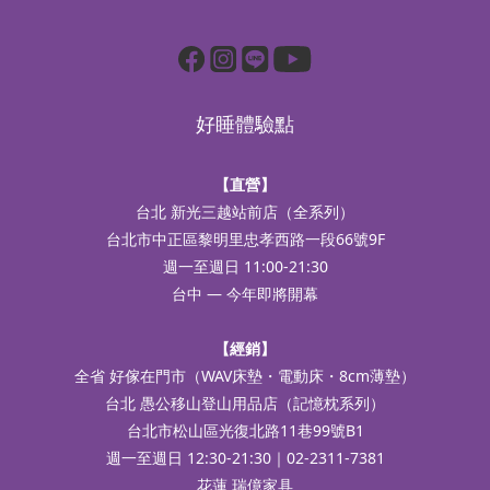
好睡體驗點
【直營】
台北 新光三越站前店（全系列）
台北市中正區黎明里忠孝西路一段66號9F
週一至週日 11:00-21:30
台中 — 今年即將開幕
【經銷】
全省 好傢在門市（WAV床墊・電動床・8cm薄墊）
台北 愚公移山登山用品店（記憶枕系列）
台北市松山區光復北路11巷99號B1
週一至週日 12:30-21:30｜02-2311-7381
花蓮 瑞億家具