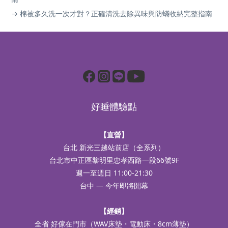
→ 棉被多久洗一次才對？正確清洗去除異味與防蟎收納完整指南
好睡體驗點
【直營】
台北 新光三越站前店（全系列）
台北市中正區黎明里忠孝西路一段66號9F
週一至週日 11:00-21:30
台中 — 今年即將開幕
【經銷】
全省 好傢在門市（WAV床墊・電動床・8cm薄墊）