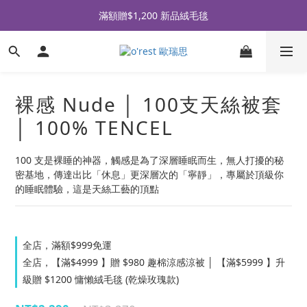
全品牌滿 $990免運｜會員買即贈〈 購物金 〉
滿額贈$1,200 新品絨毛毯
全品牌滿 $990免運｜會員買即贈〈 購物金 〉
裸感 Nude │ 100支天絲被套
│ 100% TENCEL
100 支是裸睡的神器，觸感是為了深層睡眠而生，無人打擾的秘
密基地，傳達出比「休息」更深層次的「寧靜」，專屬於頂級你
的睡眠體驗，這是天絲工藝的頂點
全店，滿額$999免運
全店，【滿$4999 】贈 $980 趣棉涼感涼被 │ 【滿$5999 】升
級贈 $1200 慵懶絨毛毯 (乾燥玫瑰款)