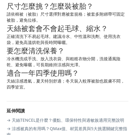
尺寸怎麼挑？怎麼裝被胎？
請依棉被（被胎）尺寸選擇對應被套規格；被套多附綁帶可固定
被胎，避免位移。
天絲被套會不會起毛球、縮水？
正確清洗下不易起毛球。建議冷水、中性溫和洗劑、使用洗衣
袋，避免高溫烘乾與長時間曝曬。
要怎麼清洗保養？
冷水機洗或手洗、放入洗衣袋、與粗糙衣物分開，洗後通風陰
乾、避免曝曬，可長期維持涼感與光澤。
適合一年四季使用嗎？
天絲涼感透氣，夏天特別舒適；冬天裝入較厚被胎也親膚不悶，
四季皆宜。
延伸閱讀
→ 天絲TENCEL是什麼？優點、環保特性與過敏族適用完整說明
→ 涼感被真的有用嗎？QMax值、材質差異與5大挑選關鍵完整指
南