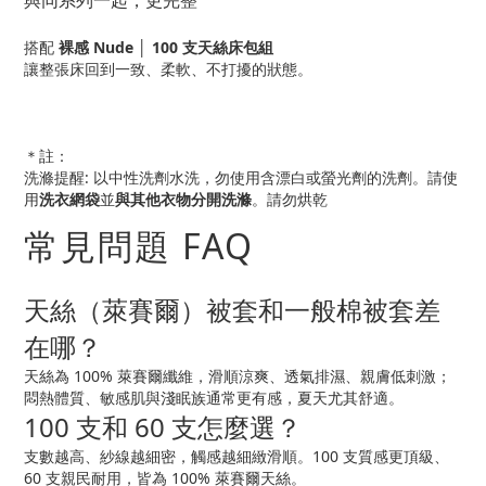
搭配
裸感 Nude │ 100 支天絲
床包組
讓整張床回到一致、柔軟、不打擾的狀態。
＊註：
洗滌提醒: 以中性洗劑水洗，勿使用含漂白或螢光劑的洗劑。請使
用
洗衣網袋
並
與其他衣物分開洗滌
。請勿烘乾
常見問題 FAQ
天絲（萊賽爾）被套和一般棉被套差
在哪？
天絲為 100% 萊賽爾纖維，滑順涼爽、透氣排濕、親膚低刺激；
悶熱體質、敏感肌與淺眠族通常更有感，夏天尤其舒適。
100 支和 60 支怎麼選？
支數越高、紗線越細密，觸感越細緻滑順。100 支質感更頂級、
60 支親民耐用，皆為 100% 萊賽爾天絲。