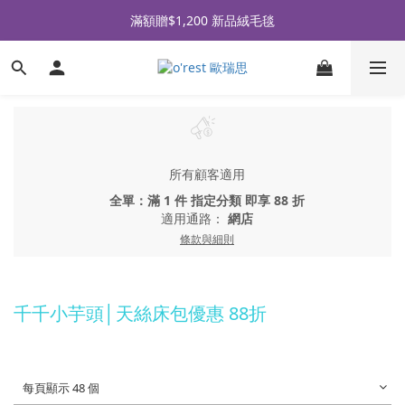
全品牌滿 $990免運｜會員買即贈〈 購物金 〉
滿額贈$1,200 新品絨毛毯
全品牌滿 $990免運｜會員買即贈〈 購物金 〉
所有顧客適用
全單：滿 1 件 指定分類 即享 88 折
適用通路：
網店
條款與細則
千千小芋頭│天絲床包優惠 88折
每頁顯示 48 個