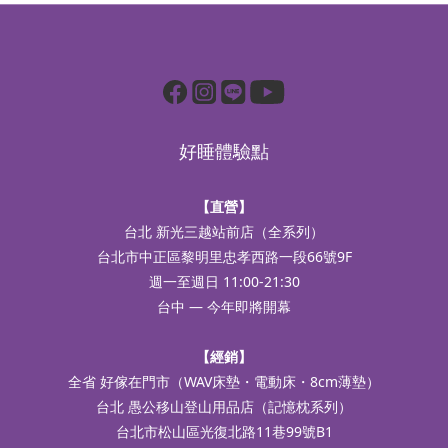
好睡體驗點
【直營】
台北 新光三越站前店（全系列）
台北市中正區黎明里忠孝西路一段66號9F
週一至週日 11:00-21:30
台中 — 今年即將開幕
【經銷】
全省 好傢在門市（WAV床墊・電動床・8cm薄墊）
台北 愚公移山登山用品店（記憶枕系列）
台北市松山區光復北路11巷99號B1