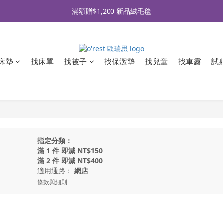
全品牌滿 $990免運｜會員買即贈〈 購物金 〉
滿額贈$1,200 新品絨毛毯
全品牌滿 $990免運｜會員買即贈〈 購物金 〉
床墊
找床單
找被子
找保潔墊
找兒童
找車露
試
牌
指定分類：
滿 1 件 即減 NT$150
滿 2 件 即減 NT$400
適用通路：
網店
條款與細則