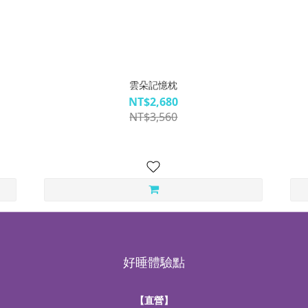
雲朵記憶枕
NT$2,680
NT$3,560
好睡體驗點
【直營】