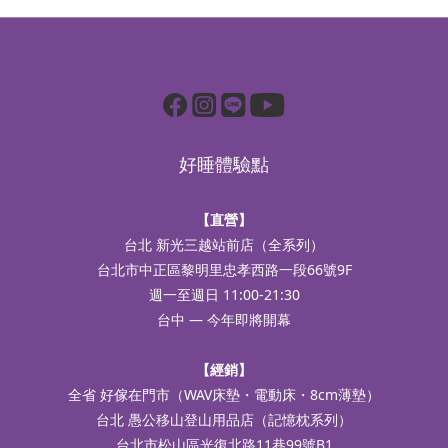
好睡體驗點
【直營】
台北 新光三越站前店（全系列）
台北市中正區黎明里忠孝西路一段66號9F
週一至週日 11:00-21:30
台中 — 今年即將開幕
【經銷】
全省 好傢在門市（WAV床墊・電動床・8cm薄墊）
台北 愚公移山登山用品店（記憶枕系列）
台北市松山區光復北路11巷99號B1