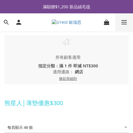
全品牌滿 $990免運｜會員買即贈〈 購物金 〉
滿額贈$1,200 新品絨毛毯
全品牌滿 $990免運｜會員買即贈〈 購物金 〉
所有顧客適用
指定分類：滿 1 件 即減 NT$300
適用通路：
網店
條款與細則
熊星人│薄墊優惠$300
每頁顯示 48 個