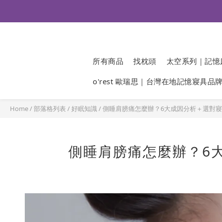
所有商品
找枕頭
太空系列｜記憶
o'rest 歐瑞思｜台灣在地記憶寢具品
Home
/
部落格列表
/
好眠知識
/
側睡肩膀痛怎麼辦？6大成因分析＋選對
側睡肩膀痛怎麼辦？6