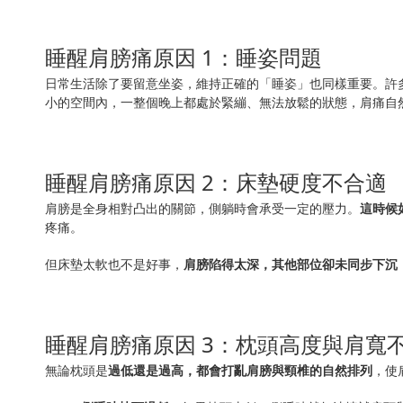
睡醒肩膀痛原因 1：睡姿問題
日常生活除了要留意坐姿，維持正確的「睡姿」也同樣重要。許
小的空間內，一整個晚上都處於緊繃、無法放鬆的狀態，肩痛自
睡醒肩膀痛原因 2：床墊硬度不合適
肩膀是全身相對凸出的關節，側躺時會承受一定的壓力。
這時候
疼痛。
但床墊太軟也不是好事，
肩膀陷得太深，其他部位卻未同步下沉
睡醒肩膀痛原因 3：枕頭高度與肩寬
無論枕頭是
過低還是過高，都會打亂肩膀與頸椎的自然排列
，使