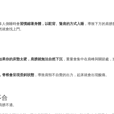
多人側睡時會
習慣縮著身體，以駝背、聳肩的方式入睡
，導致下方的肩膀
然就會找上門。
如果你的床墊太硬，肩膀就無法自然下沉
，重量會集中在肩峰與關節處，
，脊椎會呈現歪斜狀態
，導致肩頸不自覺的出力，起床就會出現酸痛。
不合
肩膀不適。