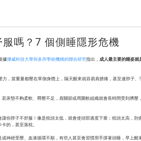
服嗎？7 個側睡隱形危機
根據
挪威科技大學與多所學術機構的聯合研究
指出，
成人最主要的睡姿就
壓力，當重量都壓在單側身體上，隔天醒來就容易肩膀痛，甚至連脖子、
，若床墊不夠柔軟、釋壓不足，肩關節或周圍軟組織就會長時間受到擠壓
會讓你脖子不舒服！像是枕頭太低，就會使頭部過度下垂；枕頭太高，則
卡卡的，甚至落枕。
造成神經受壓、血液循環不順，有些人甚至會習慣用手撐著頭睡，早上醒