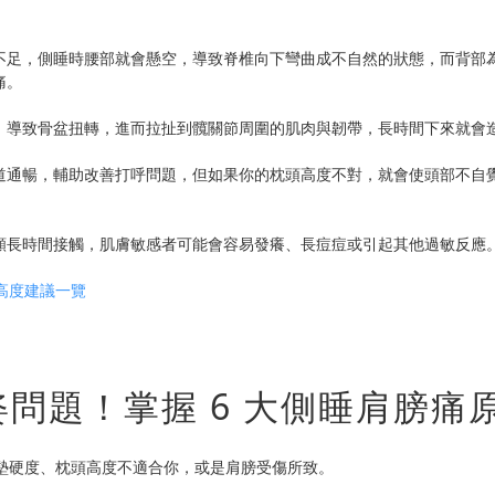
不足，側睡時腰部就會懸空，導致脊椎向下彎曲成不自然的狀態，而背部
痛。
，導致骨盆扭轉，進而拉扯到髖關節周圍的肌肉與韌帶，長時間下來就會
道通暢，輔助改善打呼問題，但如果你的枕頭高度不對，就會使頭部不自
頰長時間接觸，肌膚敏感者可能會容易發癢、長痘痘或引起其他過敏反應
高度建議一覽
問題！掌握 6 大側睡肩膀痛
墊硬度、枕頭高度不適合你，或是肩膀受傷所致。