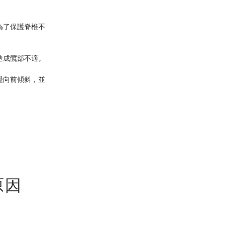
為了保護脊椎不
造成髖部不適。
覺向前傾斜，並
。
原因