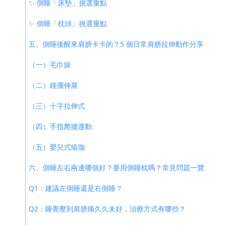
✨ 側睡「床墊」挑選重點
✨ 側睡「枕頭」挑選重點
五、側睡後醒來肩膀卡卡的？5 個日常肩膀拉伸動作分享
（一）毛巾操
（二）鐘擺伸展
（三）十字拉伸式
（四）手指爬牆運動
（五）嬰兒式瑜珈
六、側睡左右兩邊哪個好？要用側睡枕嗎？常見問題一覽
Q1：建議左側睡還是右側睡？
Q2：睡覺壓到肩膀痛久久未好，治療方式有哪些？