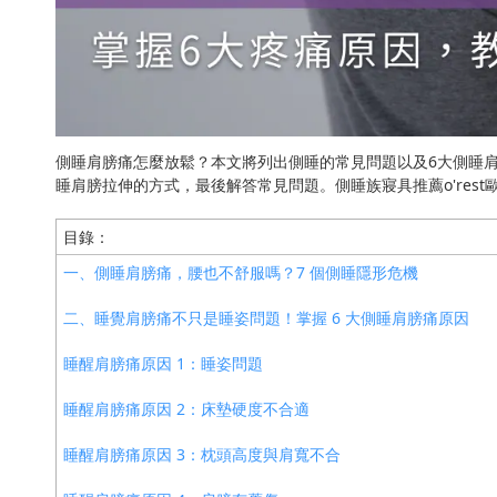
側睡肩膀痛怎麼放鬆？本文將列出側睡的常見問題以及6大側睡
睡肩膀拉伸的方式，最後解答常見問題。側睡族寢具推薦o'rest
目錄：
一、側睡肩膀痛，腰也不舒服嗎？7 個側睡隱形危機
二、睡覺肩膀痛不只是睡姿問題！掌握 6 大側睡肩膀痛原因
睡醒肩膀痛原因 1：睡姿問題
睡醒肩膀痛原因 2：床墊硬度不合適
睡醒肩膀痛原因 3：枕頭高度與肩寬不合