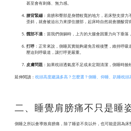
甚至會有刺痛、無力感。
腰背緊繃
：肩膀和臀部是身體較寬的地方，若床墊支撐力
歪斜，就會被迫出力來撐住腰部，起床時自然就會腰酸背
髖部不適
：當我們側躺時，上方的大腿會因重力向下垂落
打呼
：正常來說，側睡其實能夠避免舌根後墜，維持呼吸
壓迫到呼吸道，讓打呼更嚴重。
皮膚問題
：如果枕頭透氣度不足或未定期清潔，側睡時臉
延伸閱讀：
枕頭高度建議多高？怎麼選？側睡、仰睡、趴睡枕頭
二、睡覺肩膀痛不只是睡姿
側睡之所以會導致肩膀痛，除了睡姿不良以外，也可能是因為床