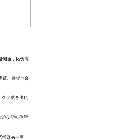
是側睡，比例高
手臂、腰背也會
，久了就會出現
會迫使頸椎側彎
來就容易手麻，