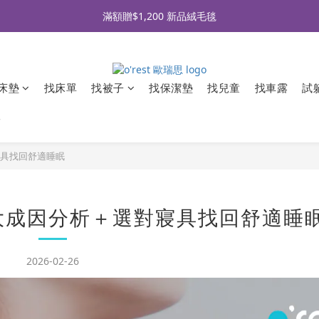
全品牌滿 $990免運｜會員買即贈〈 購物金 〉
滿額贈$1,200 新品絨毛毯
全品牌滿 $990免運｜會員買即贈〈 購物金 〉
床墊
找床單
找被子
找保潔墊
找兒童
找車露
試
牌
寢具找回舒適睡眠
大成因分析＋選對寢具找回舒適睡
2026-02-26