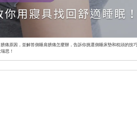
肩膀痛原因，並解答側睡肩膀痛怎麼辦，告訴你挑選側睡床墊和枕頭的技
歐瑞思！