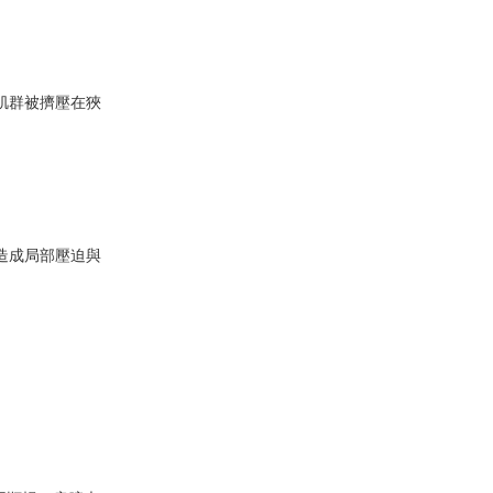
肌群被擠壓在狹
造成局部壓迫與