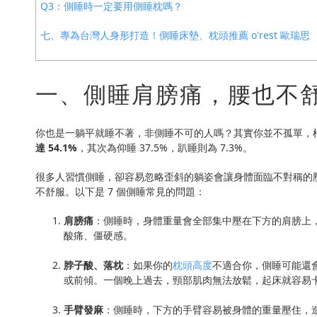
Q3：側睡時一定要用側睡枕嗎？
七、專為台灣人身形打造！側睡床墊、枕頭推薦 o'rest 歐瑞思
一、側睡肩膀痛，腰也不舒
你也是一躺平就睡不著，非側睡不可的人嗎？其實你並不孤單，
達 54.1%
，其次為仰睡 37.5%，趴睡則為 7.3%。
很多人習慣側睡，卻容易忽略歪斜的躺姿會讓身體面臨不對稱的
不舒服。以下是 7 個側睡常見的問題：
肩膀痛
：側睡時，身體重量會全部集中壓在下方的肩膀上
酸痛、僵硬感。
脖子酸、落枕
：如果你的
枕頭高度
不適合你，側睡可能還
或前傾。一個晚上過去，頸部肌肉無法放鬆，起床就容易
手臂發麻
：側睡時，下方的手臂容易被身體的重量壓住，