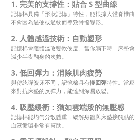
1. 完美的支撐性：貼合 S 型曲線
記憶棉具備「形狀記憶」特性，能根據人體脊椎曲
不會因為過硬或過軟而導致骨骼變形。
2. 人體感溫技術：自動塑形
記憶棉會隨體溫改變軟硬度。當你躺下時，床墊會
減少半夜翻身的次數。
3. 低回彈力：消除肌肉疲勞
與傳統彈簧床不同，記憶棉具有
慢回彈
特性。當壓
來對抗床墊的反彈力，能達到深層放鬆。
4. 吸壓緩衝：猶如雲端般的無壓感
記憶棉能均勻分散體重，緩解身體與床墊接觸點的壓力點（
血液循環非常有幫助。