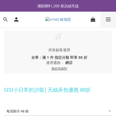
全品牌滿 $990免運｜會員買即贈〈 購物金 〉
滿額贈$1,200 新品絨毛毯
全品牌滿 $990免運｜會員買即贈〈 購物金 〉
所有顧客適用
全單：滿 1 件 指定分類 即享 88 折
適用通路：
網店
條款與細則
SISI小日常的沙龍│天絲床包優惠 88折
每頁顯示 48 個