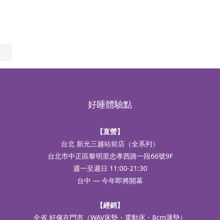
好睡體驗點
【直營】
台北 新光三越站前店（全系列）
台北市中正區黎明里忠孝西路一段66號9F
週一至週日 11:00-21:30
台中 — 今年即將開幕
【經銷】
全省 好傢在門市（WAV床墊・電動床・8cm薄墊）