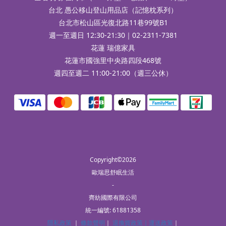
台北 愚公移山登山用品店（記憶枕系列）
台北市松山區光復北路11巷99號B1
週一至週日 12:30-21:30｜02-2311-7381
花蓮 瑞億家具
花蓮市國強里中央路四段468號
週四至週二 11:00-21:00（週三公休）
Copyright©2026
歐瑞思舒眠生活
-
齊紡國際有限公司
統一編號: 61881358
隱私政策
｜
條款聲明
｜
退換貨政策｜
運送政策
｜