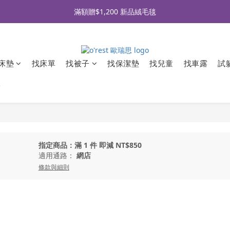
全品牌滿 $990免運｜會員買即贈〈 購物金 〉
滿額贈$1,200 新品絨毛毯
全品牌滿 $990免運｜會員買即贈〈 購物金 〉
床墊
找床單
找被子
找保潔墊
找兒童
找車露
試
牌
指定商品：滿 1 件 即減 NT$850
適用通路：
網店
條款與細則