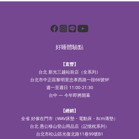
好睡體驗點
【直營】
台北 新光三越站前店（全系列）
台北市中正區黎明里忠孝西路一段66號9F
週一至週日 11:00-21:30
台中 — 今年即將開幕
【經銷】
全省 好傢在門市（WAV床墊・電動床・8cm薄墊）
台北 愚公移山登山用品店（記憶枕系列）
台北市松山區光復北路11巷99號B1