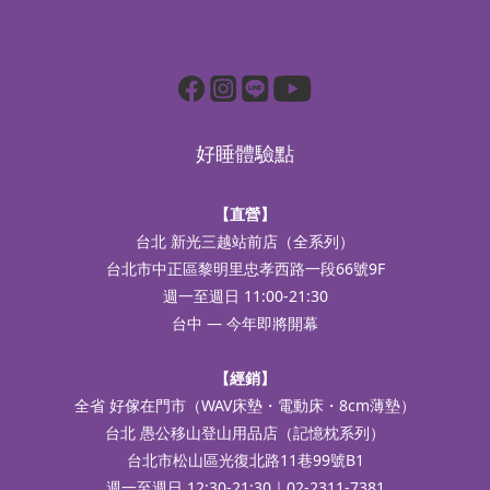
好睡體驗點
【直營】
台北 新光三越站前店（全系列）
台北市中正區黎明里忠孝西路一段66號9F
週一至週日 11:00-21:30
台中 — 今年即將開幕
【經銷】
全省 好傢在門市（WAV床墊・電動床・8cm薄墊）
台北 愚公移山登山用品店（記憶枕系列）
台北市松山區光復北路11巷99號B1
週一至週日 12:30-21:30｜02-2311-7381