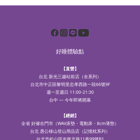
好睡體驗點
【直營】
台北 新光三越站前店（全系列）
台北市中正區黎明里忠孝西路一段66號9F
週一至週日 11:00-21:30
台中 — 今年即將開幕
【經銷】
全省 好傢在門市（WAV床墊・電動床・8cm薄墊）
台北 愚公移山登山用品店（記憶枕系列）
台北市松山區光復北路11巷99號B1