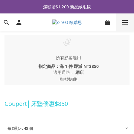
全品牌滿 $990免運｜會員買即贈〈 購物金 〉
滿額贈$1,200 新品絨毛毯
全品牌滿 $990免運｜會員買即贈〈 購物金 〉
所有顧客適用
指定商品：滿 1 件 即減 NT$850
適用通路：
網店
條款與細則
Coupert│床墊優惠$850
每頁顯示 48 個