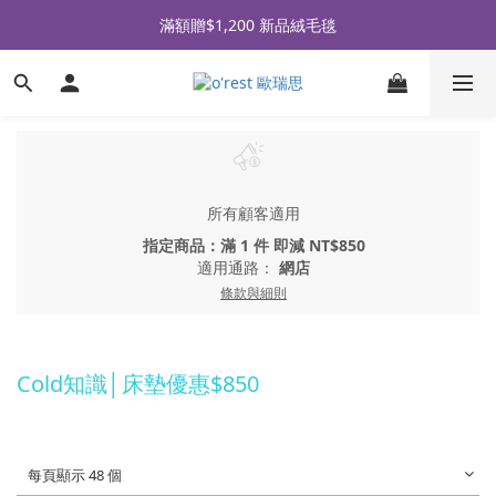
全品牌滿 $990免運｜會員買即贈〈 購物金 〉
滿額贈$1,200 新品絨毛毯
全品牌滿 $990免運｜會員買即贈〈 購物金 〉
所有顧客適用
指定商品：滿 1 件 即減 NT$850
適用通路：
網店
條款與細則
Cold知識│床墊優惠$850
每頁顯示 48 個