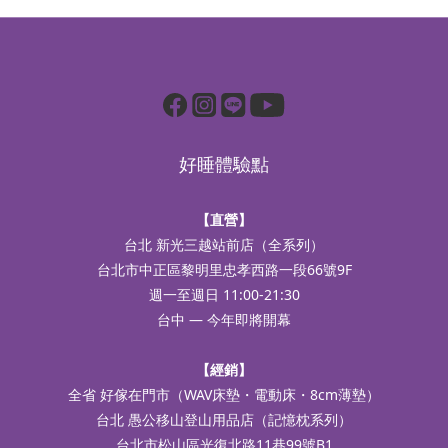
好睡體驗點
【直營】
台北 新光三越站前店（全系列）
台北市中正區黎明里忠孝西路一段66號9F
週一至週日 11:00-21:30
台中 — 今年即將開幕
【經銷】
全省 好傢在門市（WAV床墊・電動床・8cm薄墊）
台北 愚公移山登山用品店（記憶枕系列）
台北市松山區光復北路11巷99號B1