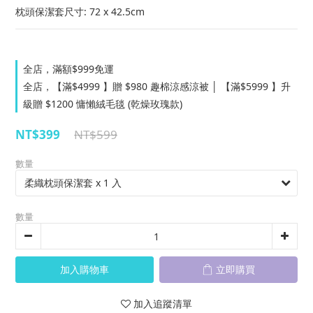
枕頭保潔套尺寸: 72 x 42.5cm
全店，滿額$999免運
全店，【滿$4999 】贈 $980 趣棉涼感涼被 │ 【滿$5999 】升
級贈 $1200 慵懶絨毛毯 (乾燥玫瑰款)
NT$399
NT$599
數量
數量
加入購物車
立即購買
加入追蹤清單