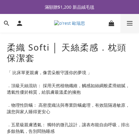
全品牌滿 $990免運｜會員買即贈〈 購物金 〉
滿額贈$1,200 新品絨毛毯
全品牌滿 $990免運｜會員買即贈〈 購物金 〉
柔織 Softi │ 天絲柔感．枕頭
保潔套
「 比床單更親膚，像雲朵般守護你的夢境 」
．頂級天絲混紡： 採用天然植物纖維，觸感如絲綢般柔滑細膩，
透氣性優於棉質，給肌膚最溫柔的擁抱
．物理性防螨： 高密度織法與專業防螨處理，有效阻隔過敏原，
讓您與家人睡得更安心
．五星級親膚透氣： 獨特的微孔設計，讓表布能自由呼吸，排出
多餘熱氣，告別悶熱睡感