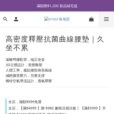
全品牌滿 $990免運｜會員買即贈〈 購物金 〉
滿額贈$1,200 新品絨毛毯
全品牌滿 $990免運｜會員買即贈〈 購物金 〉
高密度釋壓抗菌曲線腰墊｜久
坐不累
遠離彎腰駝背，端正坐姿
3D立體設計，美體雕塑
人體工學，服貼腰部身形曲線
減輕腰背壓力，完整支撐
獨特空氣導流設計，透氣釋壓
全店，滿額$999免運
全店，【滿$4999 】贈 $980 趣棉涼感涼被 │ 【滿$5999 】升