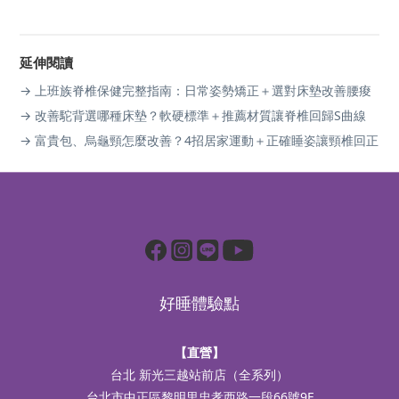
延伸閱讀
→ 上班族脊椎保健完整指南：日常姿勢矯正＋選對床墊改善腰痠
→ 改善駝背選哪種床墊？軟硬標準＋推薦材質讓脊椎回歸S曲線
→ 富貴包、烏龜頸怎麼改善？4招居家運動＋正確睡姿讓頸椎回正
好睡體驗點
【直營】
台北 新光三越站前店（全系列）
台北市中正區黎明里忠孝西路一段66號9F