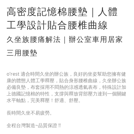
高密度記憶棉腰墊｜人體
工學設計貼合腰椎曲線
久坐族腰痛解法｜辦公室車用居家
三用腰墊
o’rest 適合時間久坐的辦公族，良好的坐姿幫助您擁有健
康的體態人體工學釋壓，貼合身形腰椎曲線，久坐辦公族
必備良墊，布套採用不悶熱的涼感透氣表布，特殊設計加
上德國記憶棉的特性，支撐與釋放背部壓力達到一個關鍵
水平軸點，完美釋壓！舒適、舒壓。
長時間久坐不易疲勞。
全程台灣製造~品質保證 !!