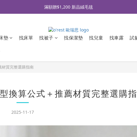
全品牌滿 $990免運｜會員買即贈〈 購物金 〉
滿額贈$1,200 新品絨毛毯
全品牌滿 $990免運｜會員買即贈〈 購物金 〉
床墊
找床單
找被子
找保潔墊
找兒童
找車露
試
牌
薦材質完整選購指南
型換算公式＋推薦材質完整選購
2025-11-17