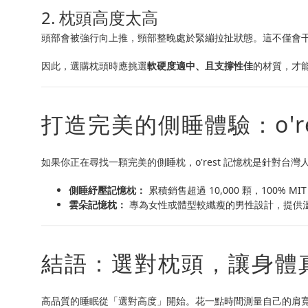
2. 枕頭高度太高
頭部會被強行向上推，頸部整晚處於緊繃拉扯狀態。這不僅會
因此，選購枕頭時應挑選
軟硬度適中、且支撐性佳
的材質，才
打造完美的側睡體驗：o'r
如果你正在尋找一顆完美的側睡枕，o'rest 記憶枕是針對台
側睡紓壓記憶枕：
累積銷售超過 10,000 顆，100
雲朵記憶枕：
專為女性或體型較纖瘦的男性設計，提供
結語：選對枕頭，讓身體
高品質的睡眠從「選對高度」開始。花一點時間測量自己的肩