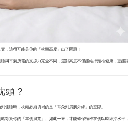
其實，這很可能是你的「枕頭高度」出了問題！
側睡與平躺所需的支撐力完全不同，選對高度不僅能維持頸椎健康，更能
枕頭？
換到側睡時，枕頭必須填補的是「耳朵到肩膀外緣」的空隙。
約略等於你的「單側肩寬」。如此一來，才能確保頸椎在側臥時維持水平