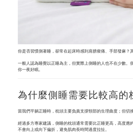
你是否習慣側著睡，卻常在起床時感到肩膀痠痛、手部發麻？
一般人認為睡覺以正睡為主，但實際上側睡的人也不在少數。
你一夜好眠。
為什麼側睡需要比較高的
當我們平躺正睡時，枕頭主要負責支撐頸部的生理曲度；但切
經過多方專家建議，側睡的枕頭通常需要比正睡更高，高度應
不會向上或向下偏折，避免肌肉長時間過度拉扯。