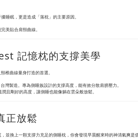
干擾睡眠，更是造成「落枕」的主要原因。
能完美貼合肩頸曲線。
est 記憶枕的支撐美學
灣人頸椎曲線量身打造的首選。
% MIT 台灣製造。專為側睡族設計的支撐高度，能有效分散肩膀壓力。
溫潤且剛好的高度，讓側睡也能像躺在雲朵般放鬆。
真正放鬆
寬，並換上一顆支撐力充足的側睡枕，你會發現早晨醒來時的神清氣爽是