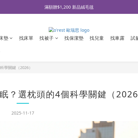
全品牌滿 $990免運｜會員買即贈〈 購物金 〉
滿額贈$1,200 新品絨毛毯
全品牌滿 $990免運｜會員買即贈〈 購物金 〉
床墊
找床單
找被子
找保潔墊
找兒童
找車露
試
牌
學關鍵（2026）
眠？選枕頭的4個科學關鍵（202
2025-11-17