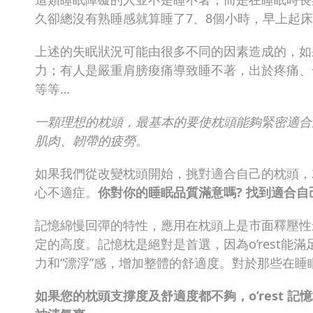
久卻總沒有熟睡感就算睡了7、8個小時，早上起
上述的失眠狀況可能由很多不同的因素造成的，如
力；有人是嚴重肩膀痠痛導致睡不著，出於疼痛、
等等…
一顆理想的枕頭，最基本的要使枕頭能夠緊密適合
肌肉、韌帶的疲勞。
如果我們從改變枕頭開始，挑對適合自己的枕頭，
心不適症。
你對你的睡眠品質滿意嗎? 找到適合自己
記憶綿慢回彈的特性，應用在枕頭上是市面釋壓性
定的高度。記憶枕是絕對是首選，因為o’rest
力和“漂浮”感，增加整體的舒適度。對於那些在睡眠
如果您的枕頭支撐度及舒適度都不夠，o’rest