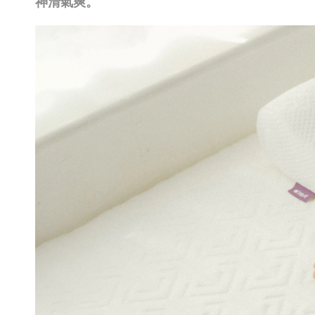
神清氣爽。