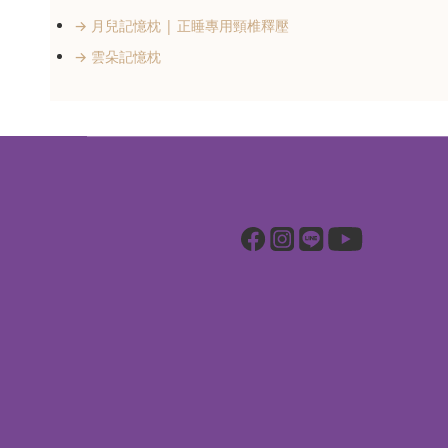
→ 月兒記憶枕 | 正睡專用頸椎釋壓
→ 雲朵記憶枕