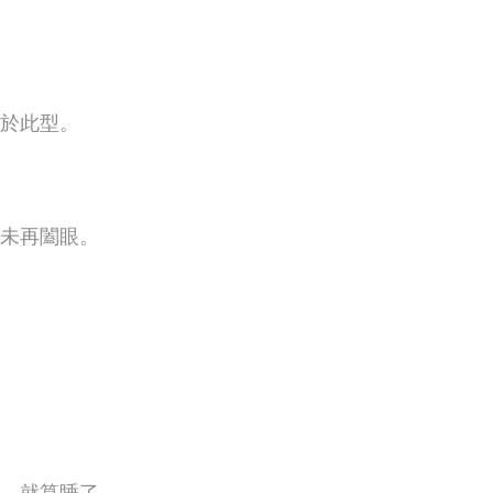
於此型。
未再闔眼。
，就算睡了