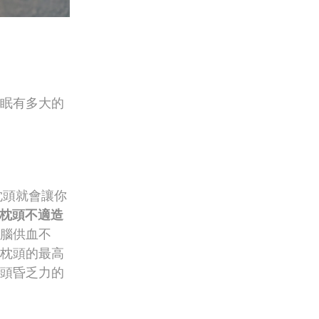
眠有多大的
枕頭就會讓你
因枕頭不適造
腦供血不
枕頭的最高
頭昏乏力的