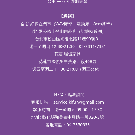
台中 — 今年即將開幕
【經銷】
全省 好傢在門市（WAV床墊・電動床・8cm薄墊）
台北 愚公移山登山用品店（記憶枕系列）
台北市松山區光復北路11巷99號B1
週一至週日 12:30-21:30｜02-2311-7381
花蓮 瑞億家具
花蓮市國強里中央路四段468號
週四至週二 11:00-21:00（週三公休）
LINE@：
點我詢問
客服信箱：
service.kifun@gmail.com
客服時間：週一至週五 09:00 - 17:30
地址: 彰化縣和美鎮中興路一段320-3號
客服電話：04-7350553