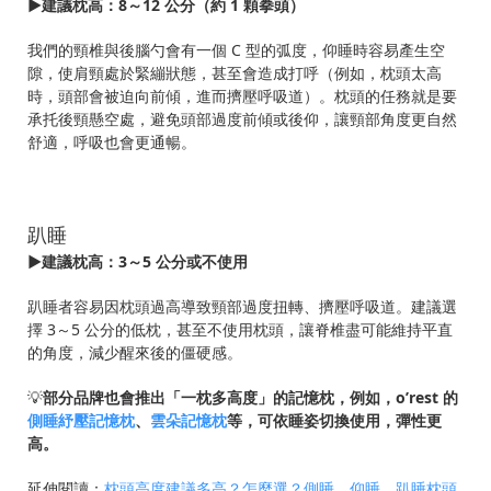
▶建議枕高：8～12 公分（約 1 顆拳頭）
我們的頸椎與後腦勺會有一個 C 型的弧度，仰睡時容易產生空
隙，使肩頸處於緊繃狀態，甚至會造成打呼（例如，枕頭太高
時，頭部會被迫向前傾，進而擠壓呼吸道）。枕頭的任務就是要
承托後頸懸空處，避免頭部過度前傾或後仰，讓頸部角度更自然
舒適，呼吸也會更通暢。
趴睡
▶建議枕高：3～5 公分或不使用
趴睡者容易因枕頭過高導致頸部過度扭轉、擠壓呼吸道。建議選
擇 3～5 公分的低枕，甚至不使用枕頭，讓脊椎盡可能維持平直
的角度，減少醒來後的僵硬感。
💡
部分品牌也會推出「一枕多高度」的記憶枕，例如，o’rest 的
側睡紓壓記憶枕
、
雲朵記憶枕
等，可依睡姿切換使用，彈性更
高。
延伸閱讀：
枕頭高度建議多高？怎麼選？側睡、仰睡、趴睡枕頭