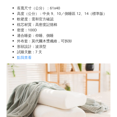
長寬尺寸（公分）：61x40
高度（公分）：中央 9、10／側睡區 12、14（標準版）
軟硬度：需和官方確認
枕芯材質：高密度記憶棉
密度：100D
適合睡姿：仰睡、側睡
外布套：莫代爾木漿纖維，可拆卸
形狀設計：波浪型
試睡天數：7 天
點我查看