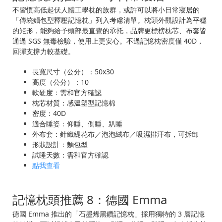
不習慣高低起伏人體工學枕的族群，或許可以將小日常寢居的
「傳統麵包型釋壓記憶枕」列入考慮清單。枕頭外觀設計為平穩
的矩形，能夠給予頭部最直覺的承托，品牌更標榜枕芯、布套皆
通過 SGS 無毒檢驗，使用上更安心。不過記憶枕密度僅 40D，
回彈支撐力較基礎。
長寬尺寸（公分）：50x30
高度（公分）：10
軟硬度：需和官方確認
枕芯材質：感溫塑型記憶棉
密度：40D
適合睡姿：仰睡、側睡、趴睡
外布套：針織緹花布／泡泡絨布／吸濕排汗布，可拆卸
形狀設計：麵包型
試睡天數：需和官方確認
點我查看
記憶枕頭推薦 8：德國 Emma
德國 Emma 推出的「石墨烯黑鑽記憶枕」採用獨特的 3 層記憶