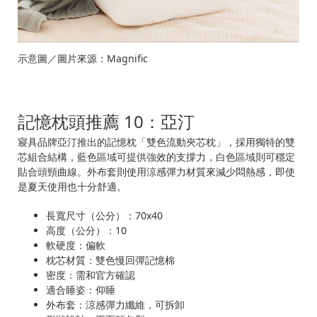
示意圖／圖片來源：Magnific
記憶枕頭推薦 10：亞汀
寢具品牌亞汀推出的記憶枕「雙色流動夾芯枕」，採用獨特的雙
芯組合結構，藍色區域可提供強效的支撐力，白色區域則可穩定
貼合頭頸曲線。外布套則使用涼感彈力材質來減少悶熱感，即使
是夏天使用也十分舒適。
長寬尺寸（公分）：70x40
高度（公分）：10
軟硬度：偏軟
枕芯材質：雙色慢回彈記憶棉
密度：需和官方確認
適合睡姿：仰睡
外布套：涼感彈力纖維，可拆卸