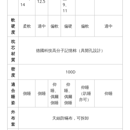
12.5
14
9、
11
軟
硬
柔軟
適中
偏軟
偏硬
偏軟
適中
度
枕
芯
德國科技高分子記憶棉（具開孔設計）
材
質
密
100D
度
適
仰
仰
仰睡
合
睡、
睡、
側睡
側睡
（趴睡
仰睡
睡
偶爾
偶爾
亦可）
姿
側睡
側睡
外
布
天絲防蟎布，可拆卸
套