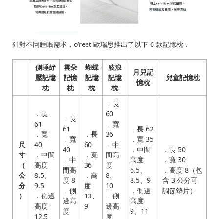
針對不同睡眠需求，o’rest 歐瑞思推出了以下 6 款記憶枕：
側睡紓
雲朵
蝴蝶
波浪
月兒記
壓記憶
記憶
記憶
記憶
兒童記憶枕
憶枕
枕
枕
枕
枕
．長
．長
60
．長
61
．寬
61
．長 62
．寬
．長
36
．寬
．寬 35
尺
40
60
．中
40
．中間
．長 50
寸
．中間
．寬
間高
．中
高度
．寬 30
（
高度
36
度
間高
6.5、
．高度 8（包
公
8.5、
．高
8、
度 8
8.5、9
含 3 公分可
分
9.5
度
10
．側
．側邊
調節墊片）
）
．側邊
13、
．側
邊高
高度
高度
9
邊高
度
9、11
12.5、
度