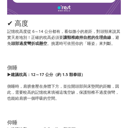
✔ 高度
記憶枕高度從 6～14 公分都有，看似微小的差距，對頭頸來說其
實天差地別！正確的枕高必須要
讓頸椎維持自然的生理曲線
，避
免
頭部過度彎折或懸空
。挑選時可依照你的「睡姿」來判斷。
側睡
▶建議枕高：12～17 公分（約 1.5 顆拳頭）
側睡時，肩膀會壓在身體下方，並拉開頭部與床墊間的距離，因
此，需要較高的記憶枕來填補這塊空缺，保護頸椎不過度側彎，
也能給肩膀一個呼吸的空間。
仰睡