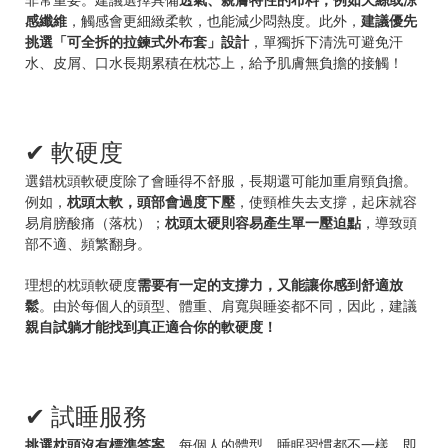
感纖維
，觸感會更細緻柔軟，也能減少悶熱度。此外，
建議優先
挑選「可全拆的拉鍊式外布套」設計
，單獨拆下清洗可避免汗
水、皮屑、口水長期累積在枕芯上，給予肌膚無負擔的接觸！
✔ 軟硬度
選錯枕頭軟硬度除了會睡得不舒服，長期還可能加重肩頸負擔。
例如，
枕頭太軟，頭部會過度下壓
，使頸椎失去支撐，起床就容
易肩膀酸痛（落枕）；
枕頭太硬則容易產生單一壓迫點
，導致頭
部不適、頻繁翻身。
理想的枕頭軟硬度
需要有一定的支撐力，又能讓你感到舒適放
鬆
。由於每個人的頭型、體重、肩寬與睡姿都不同，因此，建議
親自試躺才能找到真正適合你的軟硬度！
✔ 試睡服務
挑選枕頭沒有標準答案
，每個人的體型、睡眠習慣都不一樣，即