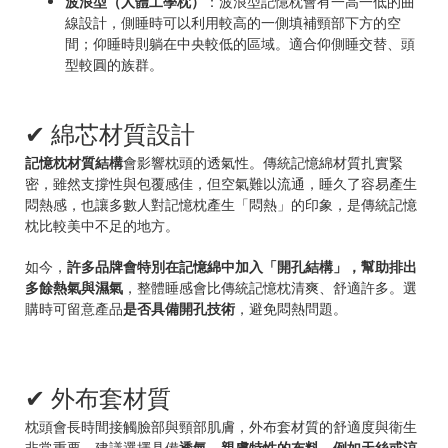
波浪型（人體工學枕）
：波浪型記憶枕會有一高一低的曲
線設計，側睡時可以利用較高的一側填補頸部下方的空
間；仰睡時則躺在中央較低的區域。適合仰側睡交替、頭
型較圓的族群。
✔ 綿芯材質設計
記憶枕材質結構
會影響枕頭的透氣性。傳統記憶綿材質扎實緊
密，雖然支撐性與包覆感佳，但空氣難以流通，睡久了容易產生
悶熱感，也讓多數人對記憶枕產生「悶熱」的印象，是傳統記憶
枕比較美中不足的地方。
如今，
許多品牌會特別在記憶綿中加入「開孔結構」，幫助排出
多餘熱氣與濕氣
，整體睡感會比傳統記憶枕清爽、舒適許多。選
購時可留意產品
是否具備開孔技術
，避免悶熱問題。
✔ 外布套材質
枕頭會長時間接觸臉部與頸部肌膚，外布套材質的舒適度與衛生
非常重要。建議選擇具備
透氣、親膚特性的布料，例如天絲或涼