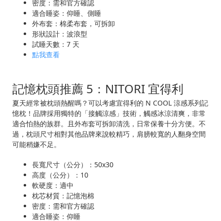
密度：需和官方確認
適合睡姿：仰睡、側睡
外布套：棉柔布套，可拆卸
形狀設計：波浪型
試睡天數：7 天
點我查看
記憶枕頭推薦 5：NITORI 宜得利
夏天經常被枕頭熱醒嗎？可以考慮宜得利的 N COOL 涼感系列記
憶枕！品牌採用獨特的「接觸涼感」技術，觸感冰涼清爽，非常
適合怕熱的族群。且外布套可拆卸清洗，日常保養十分方便。不
過，枕頭尺寸相對其他品牌來說較精巧，肩膀較寬的人翻身空間
可能稍嫌不足。
長寬尺寸（公分）：50x30
高度（公分）：10
軟硬度：適中
枕芯材質：記憶泡棉
密度：需和官方確認
適合睡姿：仰睡