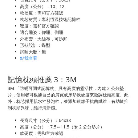
高度（公分）：10、12
軟硬度：需和官方確認
枕芯材質：專利恆溫技術記憶棉
密度：需和官方確認
適合睡姿：仰睡、側睡
外布套：天絲布，可拆卸
形狀設計：蝶型
試睡天數：無
點我查看
記憶枕頭推薦 3：3M
3M 「防蟎可調式記憶枕」具有高度的靈活性，內建 2 公分墊
片，使用者可根據自己的肩寬或床墊軟硬度來微調枕頭高度。此
外，枕芯採用親水性發泡棉，並添加銀離子抗菌纖維，有助於抑
制枕頭異味，維持清新感。
長寬尺寸（公分）：64x38
高度（公分）：7.5～11.5（附 2 公分墊片）
軟硬度：需和官方確認