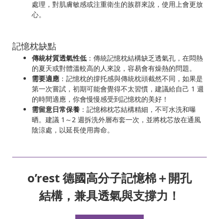
處理，對肌膚敏感或注重衛生的族群來說，使用上會更放
心。
記憶枕缺點
傳統材質透氣性低
：傳統記憶枕結構缺乏透氣孔，在悶熱
的夏天或對體溫較高的人來說，容易會有燥熱的問題。
需要適應
：記憶枕的撐托感與傳統枕頭截然不同，如果是
第一次嘗試，初期可能會覺得不太習慣，建議給自己 1 週
的時間適應，你會慢慢感受到記憶枕的美好！
需留意日常保養
：記憶棉枕芯結構精細，不可水洗和曝
晒。建議 1～2 週拆洗外層布套一次，並將枕芯放在通風
陰涼處，以延長使用壽命。
o’rest 德國高分子記憶棉＋開孔
結構，兼具透氣與支撐力！