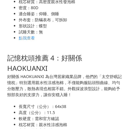
枕芯材質：高密度親水性發泡棉
密度：80D
適合睡姿：仰睡、側睡
外布套：防蟎表布，可拆卸
形狀設計：蝶型
試睡天數：無
點我查看
記憶枕頭推薦 4：好關係
HAOKUANXI
好關係 HAOKUANXI 為台灣居家織業品牌，他們的「太空舒眠記
憶枕」特別選用親水性涼感泡棉，不僅能夠服貼頭頸曲線、均勻
分散壓力，散熱表現也相當不錯。外觀採波浪型設計，能夠給予
頸部良好的支撐力，讓你安穩入睡！
長寬尺寸（公分）：64x38
高度（公分）：11.5
軟硬度：需和官方確認
枕芯材質：親水性涼感泡棉