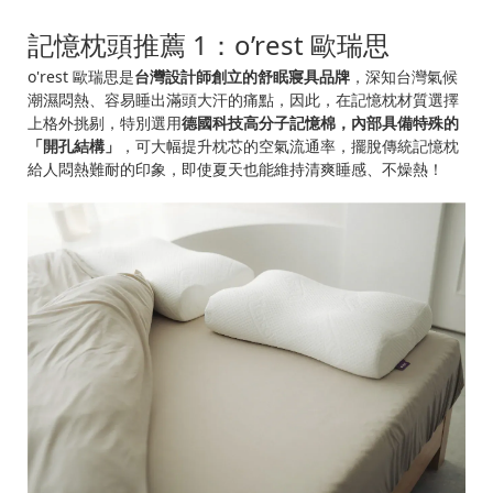
記憶枕頭推薦 1：o’rest 歐瑞思
o'rest 歐瑞思是
台灣設計師創立的舒眠寢具品牌
，深知台灣氣候
潮濕悶熱、容易睡出滿頭大汗的痛點，因此，在記憶枕材質選擇
上格外挑剔，特別選用
德國科技高分子記憶棉，內部具備特殊的
「開孔結構」
，可大幅提升枕芯的空氣流通率，擺脫傳統記憶枕
給人悶熱難耐的印象，即使夏天也能維持清爽睡感、不燥熱！