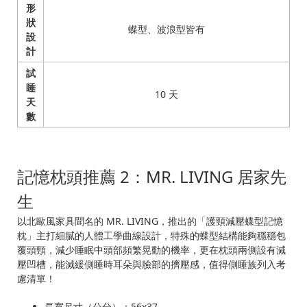
形
狀
蝶型、波浪型皆有
設
計
試
睡
10 天
天
數
記憶枕頭推薦 2：MR. LIVING 居家先
生
以北歐風家具聞名的 MR. LIVING，推出的「護頸減壓蝶型記憶
枕」主打細膩的人體工學曲線設計，特殊的蝶型結構能夠穩穩包
覆頭頸，減少睡眠中頭部頻繁晃動的機率，更在枕頭兩側設有減
壓凹槽，能減緩側睡時耳朵與臉部的擠壓感，值得側睡族列入考
慮清單！
長寬尺寸（公分）：56x37