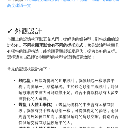
高度建議一覽
✔ 外觀設計
市面上的記憶枕形狀五花八門，從經典的麵包型，到特殊曲線設
計都有。
不同枕頭形狀會有不同的撐托方式
，像是波浪型枕頭具
有獨特的隆起構造，能夠順著頸部弧度起伏，提供良好的支撐。
選擇適合自己睡姿與頭型的枕型會讓睡眠更放鬆！
常見的記憶枕設計如下：
麵包型
：外觀為傳統的矩形設計，就像麵包一樣厚實平
穩，高度單一、結構單純。由於缺乏頸部曲線設計，對側
睡族來說支撐力可能略顯不足。適合不喜歡枕頭有太多支
撐變化的人選擇。
蝶型（人體工學枕）
：蝶型記憶枕的中央會有凹槽或斜
坡，就像有雙手扶著頭部一樣，可提供穩定的躺感，兩側
則會向外延伸並加高，填補側睡時的肩頸空隙。特別適合
仰側睡交替或頭型較扁平的人。