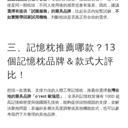
使是同一顆枕頭，不同人使用後的感受也會有落差。因此，建議
選擇有提供「試睡服務」的寢具品牌
，比起在店內短暫試躺，
不
如實際帶回家試用幾晚
，判斷枕頭是否真正符合你的需求。
三、記憶枕推薦哪款？13
個記憶枕品牌＆款式大評
比！
想找一款透氣、支撐力佳的人體工學記憶枕，推薦你選擇
台灣在
地的寢具品牌「o'rest 歐瑞思」
，全系列記憶枕皆擁有 100D 超
高記憶棉密度與德國開孔技術，能夠提供頭頸穩固的支撐，並解
決聚熱問題；若偏好多層次高度調整或其他機能款式，也可以參
考我們下方整理的其他品牌。