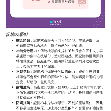
記憶枕優點
貼合頭頸
：記憶枕會順著不同人的頭型、重量緩緩下沉，
使頸部完整貼合枕面，維持自然的生理曲線。
均勻分散壓力
：傳統枕頭的支撐點通常只會在正中央，容
易讓壓力集中在後腦勺，造成壓迫感。而記憶棉慢回彈的
特性就像是一個緩衝墊，能將頭部重量平均分散在枕面
上，帶來零重力般的深眠。
不易晃動
：記憶棉具備絕佳的吸震能力，即使半夜翻身，
枕頭也不會產生明顯的彈動或位移，能大幅提升睡眠的穩
定度，幫助你一覺到天亮。
耐用度高
：高密度記憶棉（如 80D 以上）結構非常扎實，
不像羽絨或棉花枕一樣容易塌陷、結塊，長時間使用也能
維持優異的支撐性。
防蟎抗菌
：記憶棉本身結構緊密，不利於塵蟎居住，因此
不容易滋生過敏原。加上部分產品的外布套還會加強抗菌