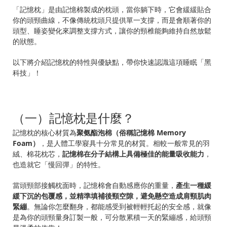
「記憶枕」是由記憶棉製成的枕頭，當你躺下時，它會緩緩貼合
你的頭頸曲線，不像傳統枕頭只提供單一支撐，而是會順著你的
頭型、睡姿變化來調整支撐方式，讓你的頸椎能夠維持自然放鬆
的狀態。
以下將介紹記憶枕的特性與優缺點，帶你快速認識這項睡眠「黑
科技」！
（一）記憶枕是什麼？
記憶枕的核心材質為
聚氨酯泡棉（俗稱記憶棉 Memory
Foam）
，是人體工學寢具十分常見的材質。相較一般常見的羽
絨、棉花枕芯，
記憶棉在分子結構上具備極佳的能量吸收能力
，
也造就它「慢回彈」的特性。
當頭頸部接觸枕面時，記憶棉會自動感應你的重量，
產生一種緩
緩下沉的包覆感，並精準填補後頸空隙，避免懸空造成肩頸肌肉
緊繃
。無論你怎麼翻身，都能感受到被輕輕托起的安全感，就像
是為你的頭頸量身訂製一般，可分散累積一天的緊繃感，給頭頸