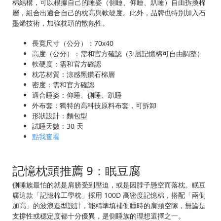
棉結構，可以根據自己的睡姿（側睡、仰睡、趴睡）自由拆換棉
層，組合出適合自己的枕高與軟硬度。此外，品牌也特別加入石
墨烯技術，加強枕頭的散熱性。
長寬尺寸（公分）：70x40
高度（公分）：需和官方確認（3 層記憶棉可自由調整）
軟硬度：需和官方確認
枕芯材質：涼感黑鑽石棉層
密度：需和官方確認
適合睡姿：仰睡、側睡、趴睡
外布套：獨特的高科技原料布套，可拆卸
形狀設計：麵包型
試睡天數：30 天
點我查看
記憶枕頭推薦 9：眠豆腐
側睡族最怕的就是肩膀受到壓迫，或是因脖子懸空而落枕。眠豆
腐這款「記憶棉工學枕」採用 100D 高密度記憶棉，搭配「兩側
加高」的波浪造型設計，能精準填補側睡時的肩頸空隙，無論是
支撐性或穩定度都十分優異，是側睡族的理想選擇之一。