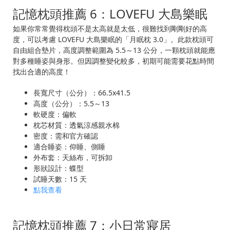
記憶枕頭推薦 6：LOVEFU 大島樂眠
如果你常常覺得枕頭不是太高就是太低，很難找到剛剛好的高
度，可以考慮 LOVEFU 大島樂眠的「月眠枕 3.0」。此款枕頭可
自由組合墊片，高度調整範圍為 5.5～13 公分，一顆枕頭就能應
對多種睡姿與身形。但因調整變化較多，初期可能需要花點時間
找出合適的高度！
長寬尺寸（公分）：66.5x41.5
高度（公分）：5.5～13
軟硬度：偏軟
枕芯材質：透氣涼感親水棉
密度：需和官方確認
適合睡姿：仰睡、側睡
外布套：天絲布，可拆卸
形狀設計：蝶型
試睡天數：15 天
點我查看
記憶枕頭推薦 7：小日常寢居