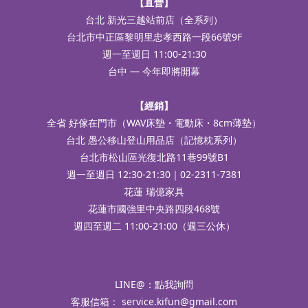
【直營】
台北 新光三越站前店（全系列）
台北市中正區黎明里忠孝西路一段66號9F
週一至週日 11:00-21:30
台中 — 今年即將開幕
【經銷】
全省 好傢在門市（WAV床墊・電動床・8cm薄墊）
台北 愚公移山登山用品店（記憶枕系列）
台北市松山區光復北路11巷99號B1
週一至週日 12:30-21:30｜02-2311-7381
花蓮 瑞億家具
花蓮市國強里中央路四段468號
週四至週二 11:00-21:00（週三公休）
LINE@：
點我詢問
客服信箱：
service.kifun@gmail.com