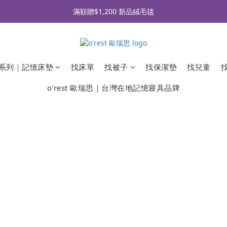
全品牌滿 $990免運｜會員買即贈〈 購物金 〉
滿額贈$1,200 新品絨毛毯
全品牌滿 $990免運｜會員買即贈〈 購物金 〉
系列｜記憶床墊
找床單
找被子
找保潔墊
找兒童
o'rest 歐瑞思｜台灣在地記憶寢具品牌