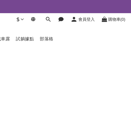
$
會員登入
購物車(0)
找車露
試躺據點
部落格