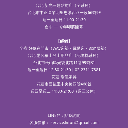
台北 新光三越站前店（全系列）
台北市中正區黎明里忠孝西路一段66號9F
週一至週日 11:00-21:30
台中 — 今年即將開幕
【經銷】
全省 好傢在門市（WAV床墊・電動床・8cm薄墊）
台北 愚公移山登山用品店（記憶枕系列）
台北市松山區光復北路11巷99號B1
週一至週日 12:30-21:30｜02-2311-7381
花蓮 瑞億家具
花蓮市國強里中央路四段468號
週四至週二 11:00-21:00（週三公休）
LINE@：
點我詢問
客服信箱：
service.kifun@gmail.com