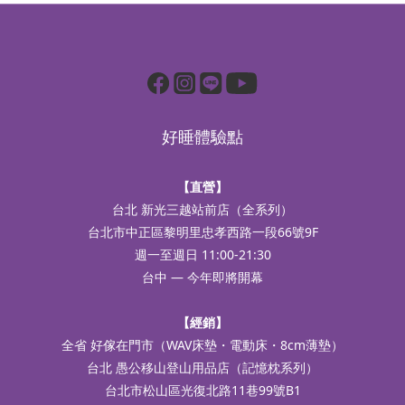
好睡體驗點
【直營】
台北 新光三越站前店（全系列）
台北市中正區黎明里忠孝西路一段66號9F
週一至週日 11:00-21:30
台中 — 今年即將開幕
【經銷】
全省 好傢在門市（WAV床墊・電動床・8cm薄墊）
台北 愚公移山登山用品店（記憶枕系列）
台北市松山區光復北路11巷99號B1