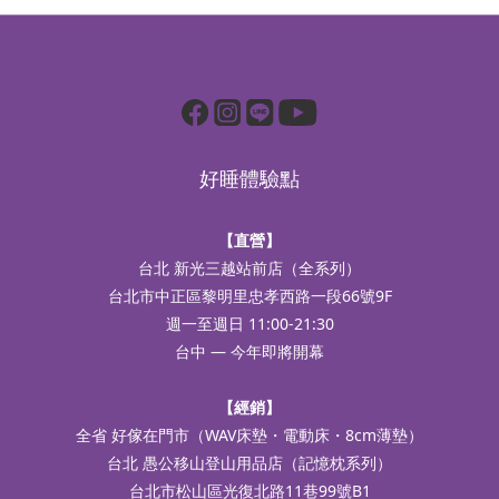
好睡體驗點
【直營】
台北 新光三越站前店（全系列）
台北市中正區黎明里忠孝西路一段66號9F
週一至週日 11:00-21:30
台中 — 今年即將開幕
【經銷】
全省 好傢在門市（WAV床墊・電動床・8cm薄墊）
台北 愚公移山登山用品店（記憶枕系列）
台北市松山區光復北路11巷99號B1