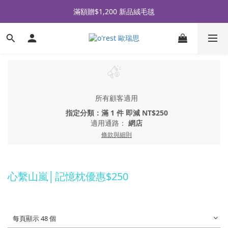
全品牌滿 $990免運｜會員買即贈〈 購物金 〉
滿額贈$1,200 新品絨毛毯
全品牌滿 $990免運｜會員買即贈〈 購物金 〉
所有顧客適用
指定分類：滿 1 件 即減 NT$250
適用通路：
網店
條款與細則
心繫山嵐│記憶枕優惠$250
每頁顯示 48 個