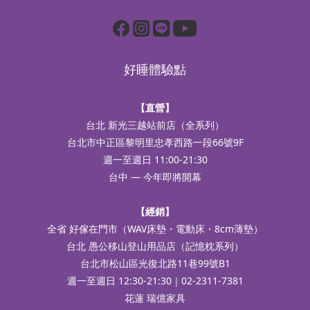
好睡體驗點
【直營】
台北 新光三越站前店（全系列）
台北市中正區黎明里忠孝西路一段66號9F
週一至週日 11:00-21:30
台中 — 今年即將開幕
【經銷】
全省 好傢在門市（WAV床墊・電動床・8cm薄墊）
台北 愚公移山登山用品店（記憶枕系列）
台北市松山區光復北路11巷99號B1
週一至週日 12:30-21:30｜02-2311-7381
花蓮 瑞億家具